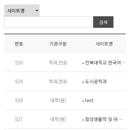
번호
기관구분
사이트명
530
학과,전공
전북대학교 한국어학과
529
학과,전공
도시공학과
528
대학(원)
test
527
대학(원)
합성생물학 및 바이오신소재개발 연구실 (Synthetic Biology and Biomaterials Lab,SBBL)