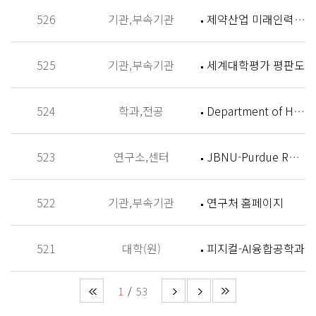
526
기관,부속기관
제약산업 미래인력 양성센터 홈페이지
525
기관,부속기관
세계대학평가 평판도
524
학과,전공
Department of History
523
연구소,센터
JBNU-Purdue Research Institute (JPRI)
522
기관,부속기관
연구처 홈페이지
521
대학(원)
피지컬-AI융합공학과
1
53