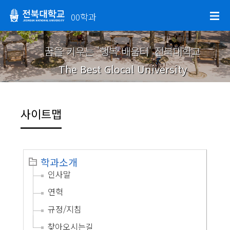
00학과
꿈을 키우는 '행복 배움터' 전북대학교
The Best Glocal University
사이트맵
학과소개
인사말
연혁
규정/지침
찾아오시는길