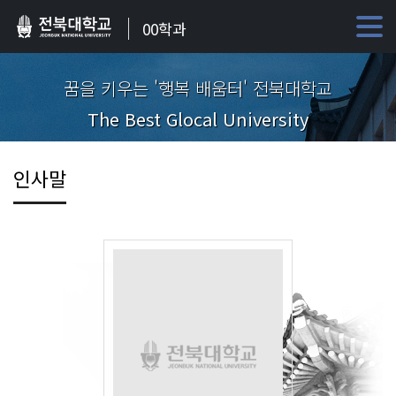
00학과
꿈을 키우는 '행복 배움터' 전북대학교
The Best Glocal University
인사말